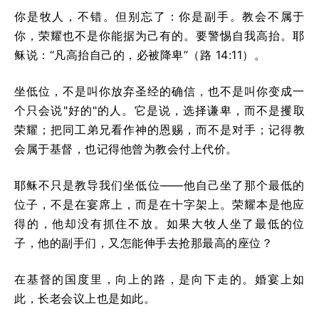
你是牧人，不错。但别忘了：你是副手。教会不属于
你，荣耀也不是你能据为己有的。要警惕自我高抬。耶
稣说：“凡高抬自己的，必被降卑”（路 14:11）。
坐低位，不是叫你放弃圣经的确信，也不是叫你变成一
个只会说"好的"的人。它是说，选择谦卑，而不是攫取
荣耀；把同工弟兄看作神的恩赐，而不是对手；记得教
会属于基督，也记得他曾为教会付上代价。
耶稣不只是教导我们坐低位——他自己坐了那个最低的
位子，不是在宴席上，而是在十字架上。荣耀本是他应
得的，他却没有抓住不放。如果大牧人坐了最低的位
子，他的副手们，又怎能伸手去抢那最高的座位？
在基督的国度里，向上的路，是向下走的。婚宴上如
此，长老会议上也是如此。