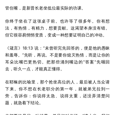
管住嘴，是新晋长老坐低位最实际的功课。
你终于坐在了这张桌子前。也许等了很多年。你有想
法，有热情，有精力，想要贡献。这渴望本身没有错。
但它很容易悄悄变质，变成一种想要证明自己的冲动。
《箴言》18:13 说：“未曾听完先回答的，便是他的愚昧
和羞辱。”先听，再说。不是要你熄灭热情，而是让你的
耳朵比嘴巴更热切。把那些涌到嘴边的"答案"先咽回
去，听久一点，才能真正懂得。
在耶稣的比喻里，那个抢坐高位的人，最后被人当众请
下来。你不想在长老职分的第一年，就被弟兄拉到一
旁，告诉你：你说得太急、说得太重，还没弄清楚问
题，就急着下结论。