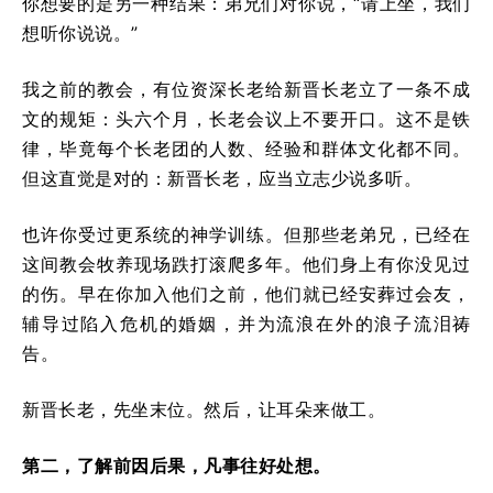
你想要的是另一种结果：弟兄们对你说，“请上坐，我们
想听你说说。”
我之前的教会，有位资深长老给新晋长老立了一条不成
文的规矩：头六个月，长老会议上不要开口。这不是铁
律，毕竟每个长老团的人数、经验和群体文化都不同。
但这直觉是对的：新晋长老，应当立志少说多听。
也许你受过更系统的神学训练。但那些老弟兄，已经在
这间教会牧养现场跌打滚爬多年。他们身上有你没见过
的伤。早在你加入他们之前，他们就已经安葬过会友，
辅导过陷入危机的婚姻，并为流浪在外的浪子流泪祷
告。
新晋长老，先坐末位。然后，让耳朵来做工。
第二，了解前因后果，凡事往好处想。