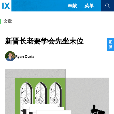
奉献
菜单
查看全部
查看全部
文章
文章
书评
访谈
问答
新晋长老要学会先坐末位
正
體
来信
Ryan Curia
隐私条款
其他的模式
教会带领
解经式讲道与神学
简体中文
正體中文
英语
福音传讲与宣教
成员制与教会纪律
西班牙语
葡萄牙语
俄语
乌兹别克语
达里语
波斯语
团契生活与祷告
法语
罗马尼亚语
波兰语
越南语
意大利语
德语
韩语
土耳其语
阿拉伯语
阿尔巴尼亚语
塞尔维亚语
柬埔寨语