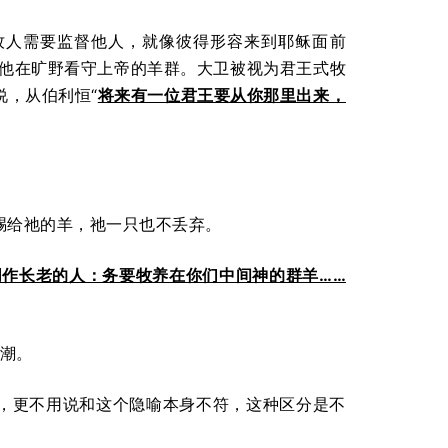
牧人需要监督他人，就像彼得形容来到耶稣面前
因为他在旷野看守上帝的羊群。大卫被视为君王式牧
说，从伯利恒“
将来有一位君王要从你那里出来，
赐给祂的羊，祂一只也不丢弃。
同作长老的人：务要牧养在你们中间神的群羊……
高潮。
，更不用说和这个隐喻本身不符，这种区分是不