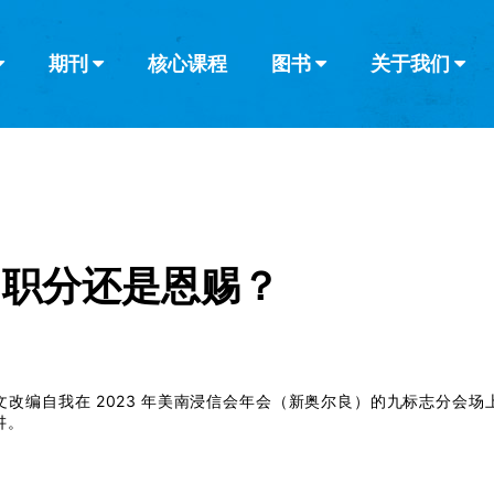
期刊
核心课程
图书
关于我们
查看全部
查看全部
葡萄牙语
俄语
乌兹别克语
达里语
波斯
韩语
土耳其语
阿拉伯语
阿尔巴尼亚语
栏目
其他的模式
什么是健康教
教会带领
书评
解经式讲道与
访谈
：职分还是恩赐？
文改编自我在 2023 年美南浸信会年会（新奥尔良）的九标志分会场
讲。