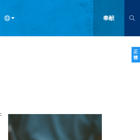
奉献
语
法语
罗马尼亚语
波兰语
越南语
塞尔维亚语
柬埔寨语
正
體
会的九个标志？
什么是九标志事工？
神学
福音传讲与宣教
问答
成
上