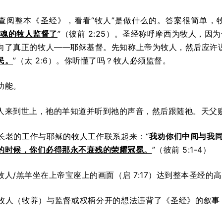
查阅整本《圣经》，看看“牧人”是做什么的。答案很简单，
魂的牧人监督了
”（彼前 2:25）。圣经称呼摩西为牧人，
向了真正的牧人——耶稣基督。先知称上帝为牧人，然后应许
民。
”（太 2:6）。你听懂了吗？牧人必须监督。
功能。
人来到世上，祂的羊知道并听到祂的声音，然后跟随祂。天父
长老的工作与耶稣的牧人工作联系起来：“
我劝你们中间与我
的时候，你们必得那永不衰残的荣耀冠冕。
”（彼前 5:1-4）
人/羔羊坐在上帝宝座上的画面（启 7:17）达到整本圣经的
牧人（牧养）与监督或权柄分开的想法违背了《圣经》的叙事