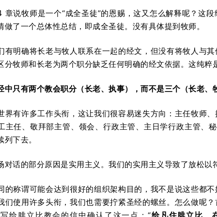
4 章说牧师是一个“成全圣徒”的恩赐，这又怎么解释呢？这
情做了一个总体性总结，即成全圣徒。没有具体提到牧师。
们有明确将长老与牧人联系在一起的经文，但没有将牧人与其
区分牧师和长老为两个职分缺乏任何明确的经文依据。这纯粹
经中只有两个教会职分（长老、执事），而不是三个（长老、
世界有许多工作头衔，这让我们很容易迷失方向：主任牧师、
工主任、敬拜部主管、领会、行政主管、主日学行政主管、秘
续列下去。
场对话的部分原因是实用主义。我们的实用主义导致了放松以
同的称谓可能会达到很好的组织架构目的，我不是说这些都不
我们使用许多头衔，我们也需要拧紧圣经的螺丝。怎么做呢？
写给腓立比教会的信中确认了这一点：“
给凡住腓立比、