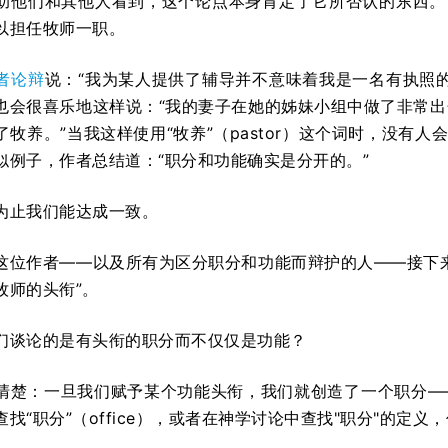
助他们和其他人看到，这个论点本身肯定了它所否认的东西。
以担任牧师一职。
者论辩
说：“我为某人提供了辅导并不意味着我是一名有执照
也会很喜乐地这样说：“我的妻子在她的姊妹小组中做了非常
牧养。”当我这样使用“牧养”（pastor）这个词时，没有
似例子，作者总结道：“职分和功能确实是分开的。”
为止我们能达成一致。
这位作者——以及所有为区分职分和功能而辩护的人——接下
牧师的头衔”。
们谈论的是有头衔的职分而不仅仅是功能？
清楚：一旦我们赋予某个功能头衔，我们就创造了一个职分—
找“职分”（office），或者在神学讨论中查找"职分"的定