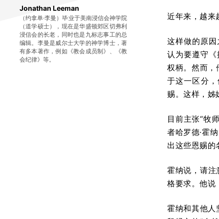
Jonathan Leeman
近年来，越来
（约拿单·李曼）毕业于美南浸信会神学院
（道学硕士），现在是华盛顿郊区切弗利
浸信会的长老，同时也是九标志事工的总
这样做的原因
编辑。李曼是威尔士大学的神学博士，著
有多本著作，例如《教会成员制》、《教
认为要遵守《
会纪律》等。
权柄。然而，
于这一区分，
赐。这样，姊
目前主张“牧师
者哈罗德·霍纳
出这些恩赐的
霍纳说，请注
格要求。他说
霍纳和其他人