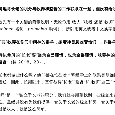
确地将长老的职分与牧养和监督的工作联系在一起，但没有给
首先有一个关键的附带说明：无论你用“牧人”“牧者”还是“牧
poimen
-名词；
poimaino
-动词）。所以用英文或者中文换字
”要“
牧养在你们中间神的群羊，按着神旨意照管
他们……作群
以弗所的“长老”要“
当为自己谨慎，也为全群谨慎，
牧养
神的
监督
”（徒 20:18、28）。
长老都做些什么呢？他们都在忙些啥？释经学上的联系是明确
述。因此，长期以来，基督徒将“长老”“监督”和“牧师”这三
牧师”是一个独立于长老的职分，我们就会期望找到一些经文
在。圣经并没有为我们提供一套关于长老的经文和另一套关于
就是牧人，就是这么简单。