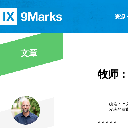
资源
简体中文
正體中文
英语
西班牙语
意大利语
德语
分类
文章
隐私条款
文章
牧师
编注：本
发表的演
* * * * *