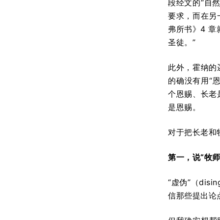
段经文的“自
要求，而在另
弗所书》4 
圣徒。”
此外，霍纳的
的确没有用“
个恩赐、长老
是恩赐。
对于把长老和
第一，说“牧
“虚伪”（di
信那些提出论