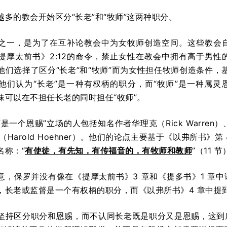
越多的教会开始区分“长老”和“牧师”这两种职分。
之一，是为了在互补论教会中为女牧师创造空间。这些教会
提摩太前书》2:12的命令，禁止女性在教会中拥有高于男性
他们选择了区分“长老”和“牧师”而为女性担任牧师创造条件，
他们认为“长老”是一种有权柄的职分，而“牧师”是一种属灵
妹可以在不担任长老的同时担任“牧师”。
是一个恩赐”立场的人包括知名作者华理克（Rick Warren）、
（Harold Hoehner）。他们的论点主要基于《以弗所书
名称：“
有使徒，有先知，有传福音的，有牧师和教师
”（11 
意，保罗并没有像在《提摩太前书》3 章和《提多书》1 章
，长老或监督是一个有权柄的职分，而《以弗所书》4 章中提
坚持区分职分和恩赐，而不认同长老既是职分又是恩赐，这到