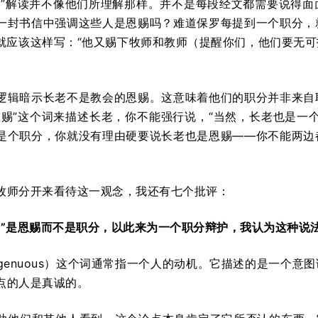
然”解读并不像他们所理解那样。并不是每段经文都需要说得
一封书信中强调这些人是恩赐吗？难道保罗每提到一个职分，
章就应该这样写：“他又赐下牧师和教师（提醒你们，他们要无
逻辑暗示长老不是教会的恩赐。这意味着他们的职分并非来自
恩赐”这个词来描述长老，你不能强行说，“当然，长老也是一
是个职分，你就没有理由硬要说长老也是恩赐——你不能两边
牧师分开来看待这一观念，我还有七个批评：
师”是恩赐而不是职分，以此来为一个职分辩护，我认为这种说
singenuous）这个词通常指一个人的动机。它描述的是一
点的人是真诚的。