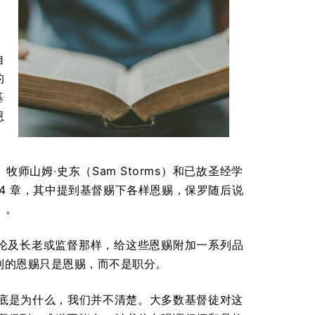
自
的
基
恩
牧师山姆‧史东（Sam Storms）和已故圣经学
》第 4 章，其中提到基督赐下各样恩赐，保罗随后说
节）。
中论及长老或监督那样，给这些恩赐附加一系列品
到的恩赐只是恩赐，而不是职分。
底是为什么，我们并不清楚。大多数基督徒对这