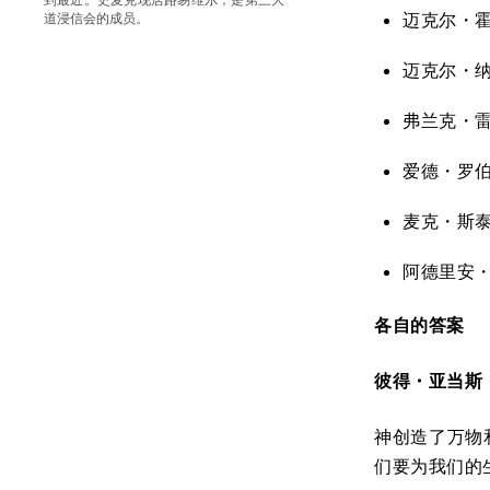
迈克尔・
道浸信会的成员。
迈克尔・
弗兰克・
爱德・罗
麦克・斯
阿德里安
各自的答案
彼得
・
亚当
神创造了万物
们要为我们的