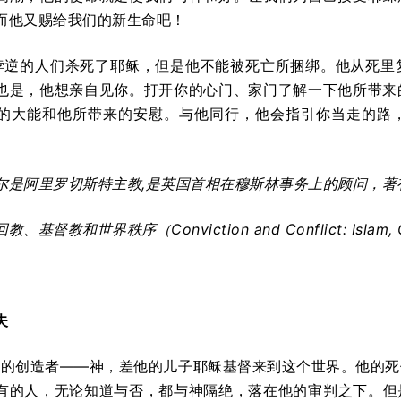
而他又赐给我们的新生命吧！
悖逆的人们杀死了耶稣，但是他不能被死亡所捆绑。他从死里
也是，他想亲自见你。打开你的心门、家门了解一下他所带来
的大能和他所带来的安慰。与他同行，他会指引你当走的路
尔是阿里罗切斯特主教
,
是英国首相在穆斯林事务上的顾问，著
回教、基督教和世界秩序（
Conviction and Conflict: Islam, 
夫
宙的创造者——神，差他的儿子耶稣基督来到这个世界。他的
有的人，无论知道与否，都与神隔绝，落在他的审判之下。但