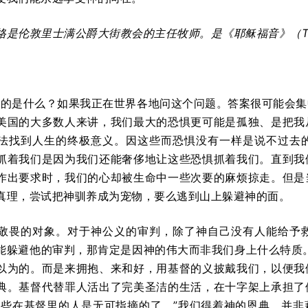
格是伦敦里士满公爵大街教会的主任牧师。是《耶稣福音》（
T
怕的是什么？如果我正在世界各地问这个问题。答案很可能会
美国的大多数人来讲，我们最大的恐惧更可能是孤独、是把我
法找到人生的终极意义。因这些而恐惧没有一样是说不过去
抓着我们是因为我们还能奢侈地让这些恐惧抓着我们。直到我
作出要求时，我们的心却被生命中一些次要的麻烦掠走。但是
真理，尝试把神驯养成为宠物，要么逃到山上躲避神的面。
敬畏的对象。对于神公义的审判，除了神自己没有人能给予
能躲避他的审判，那肯定是因神的伟大而非我们身上什么特质。
以为的。而是来拥抱、来和好，用基督的义披戴我们，以便我
典。基督代替罪人活出了完美圣洁的生活，在十字架上承担了
那些在基督里的人是无可指摘的了。”我们得着神的恩典，并