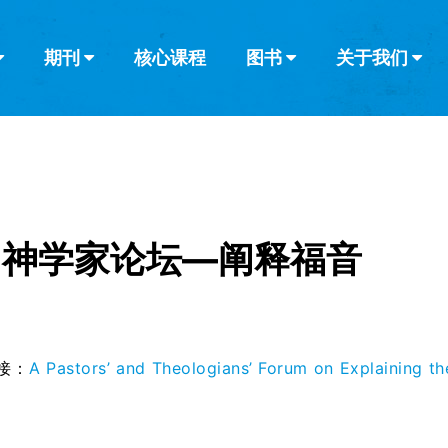
期刊
核心课程
图书
关于我们
查看全部
查看全部
葡萄牙语
俄语
乌兹别克语
达里语
波斯
韩语
土耳其语
阿拉伯语
阿尔巴尼亚语
栏目
其他的模式
什么是健康教
教会带领
书评
解经式讲道与
访谈
、神学家论坛—阐释福音
接：
A Pastors’ and Theologians’ Forum on Explaining th