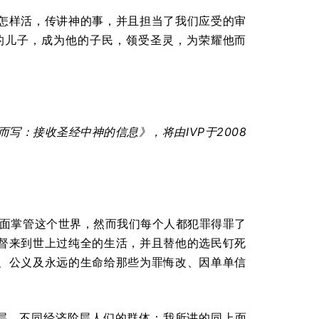
怎样活，传讲神的事，并且担当了我们应受的审
的儿子，成为他的子民，领受圣灵，为荣耀他而
而写：接收圣经中神的信息》，将由
IVP
于
2008
里面掌管这个世界，然而我们每个人都犯罪得罪了
督来到世上过纯全的生活，并且替他的选民钉死
、公义及永远的生命给那些为罪悔改、因单单信
层、不同经济阶层人们的群体：我所讲的同上面