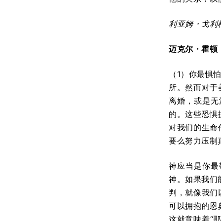
利亚姆
・
戈利
迈克尔
・
霍顿
（1）你最惧
所。然而对于
离婚，或是无
的。这些恐惧
对我们的生命
要么努力压制
神应当是你最
神。如果我们
判，就像我们
可以拥抱的恩
这就意味着“