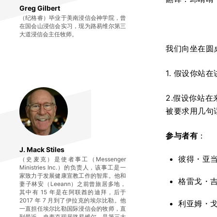
Greg Gilbert
（纪格睿）毕业于美南浸信会神学院，曾
在国会山浸信会实习，现为路易维尔第三
大道浸信会主任牧师。
我们向坐在圆
1. 假设你
2.假设你站
被要求用几句
参与者有
：
J. Mack Stiles
彼得・亚
（史麦克）是使者事工（Messenger
Ministries Inc.）的负责人，该事工是一
家致力于发展健康宣教工作的智库。他和
格雷戈・
妻子林安（Leeann）之前曾旅居多地，
其中有 15 年是在阿联酋的迪拜，后于
2017 年 7 月到了伊拉克的埃尔比勒。他
利亚姆・
一直担任埃尔比勒国际浸信会的牧师，直
到最近。史麦克现居路易维尔，是第三大