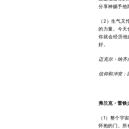
分享神赐予他
（2）生气又
的力量。今天
你就会经历他
好。
迈克尔
・
纳齐
信仰和冲突：
弗兰克
・
雷铁
（1）整个宇
怀抱的门。所