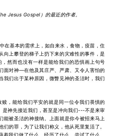
he Jesus Gospel
）的最近的作者。
集中在基本的需求上，如自来水，食物，疫苗，住
从向上攀登的梯子上扔下来的灾难性的事件，是
的，然而也没有一样是能给我们的恐惧画上句号
们面对神—在他及其庄严、严肃、又令人害怕的
当我们出于某种原因，微瞥见神的圣洁时，我们
救赎，能给我们平安的就是同一位令我们畏惧的
是神先接近我们，甚至是冲向我们---不是来审
们能被圣洁的神接纳。上面就是你今被招来马上
他们的罪，为了让我们称义，他从死里复活了。
非藉着我们做了什么，经历了什么，尝试了什么，