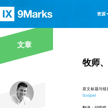
资源
简体中文
正體中文
英语
西班牙语
意大利语
德语
分类
文章
隐私条款
文章
牧师
原文标题与链
Gospel
翻译：邱晴晴