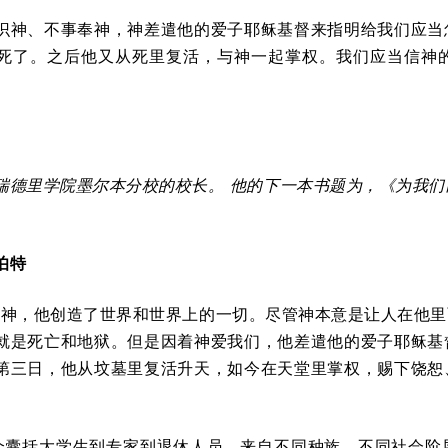
识神、不事奉神，神差遣他的爱子耶稣基督来指明给我们应当
死了。之后他又从死里复活，与神一起掌权。我们应当信神
瑞德里学院墨尔本分校的校长。
他的下一本书题为，《为我们
尔伯特
位神，他创造了世界和世界上的一切。尽管神本意是让人在他
就是死亡和地狱。但是因着神爱我们，他差遣他的爱子耶稣基
第三日，他从坟墓里复活升天，如今在天堂里掌权，赐下饶恕
。
个囊括大学生到专家到退休人员、来自不同种族、不同社会阶