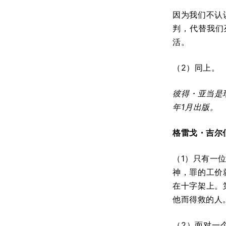
因为我们不认
判，代替我们
活。
（2）同上。
彼得
・
亚当是
年
1
月出版。
格雷戈
・
吉
（1）只有一
神，罪的工价
在十字架上。
他而得救的人
（2）面对一