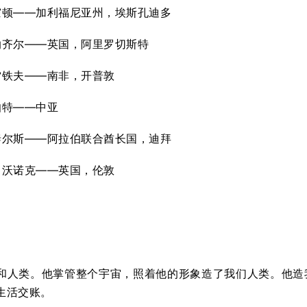
霍顿——加利福尼亚州，埃斯孔迪多
纳齐尔——英国，阿里罗切斯特
雷铁夫——南非，开普敦
伯特——中亚
泰尔斯——阿拉伯联合酋长国，迪拜
・沃诺克——英国，伦敦
斯
和人类。他掌管整个宇宙，照着他的形象造了我们人类。他造
生活交账。