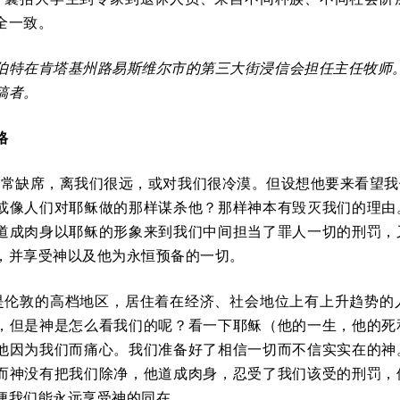
全一致。
伯特在肯塔基州路易斯维尔市的第三大街浸信会担任主任牧师
稿者。
格
经常缺席，离我们很远，或对我们很冷漠。但设想他要来看望
或像人们对耶稣做的那样谋杀他？那样神本有毁灭我们的理由
道成肉身以耶稣的形象来到我们中间担当了罪人一切的刑罚，
，并享受神以及他为永恒预备的一切。
是伦敦的高档地区，居住着在经济、社会地位上有上升趋势的
，但是神是怎么看我们的呢？看一下耶稣（他的一生，他的死
他因为我们而痛心。我们准备好了相信一切而不信实实在的神
而神没有把我们除净，他道成肉身，忍受了我们该受的刑罚，
便我们能永远享受神的同在。