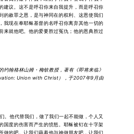
的建议。这不是呼召你来自我提升，而是呼召你
到的赦罪之恩，是与神同在的权利、这恩使我们
，我现在奉耶稣基督的名呼召你离弃其他一切的
前来就他吧。他的爱要胜过冤仇；他的恩典胜过
的约翰格林山姆
・
梅钦教授，著有《即将来临》
ation: Union with Christ
），于
2007
年
9
月由
我们。他代替我们，做了我们一起不能做，个人又
的国度的伤害而产生的愤怒。耶稣被钉在十字架
所做的吧。让我们藉着他与神做朋友吧，让我们