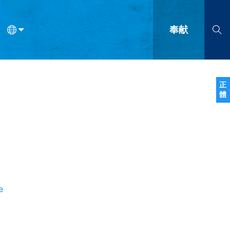
奉献
语
法语
罗马尼亚语
波兰语
越南语
塞尔维亚语
柬埔寨语
正
體
会的九个标志？
什么是九标志事工？
神学
福音传讲与宣教
问答
成
e