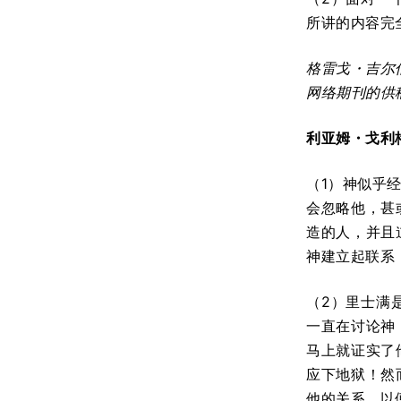
所讲的内容完
格雷戈・吉尔
网络期刊的供
利亚姆
・
戈利
（1）神似乎
会忽略他，甚
造的人，并且
神建立起联系
（2）里士满
一直在讨论神
马上就证实了
应下地狱！然
他的关系，以