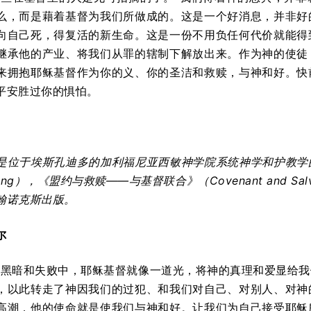
么，而是藉着基督为我们所做成的。这是一个好消息，并非好
向自己死，得复活的新生命。这是一份不用负任何代价就能得
继承他的产业、将我们从罪的辖制下解放出来。作为神的使徒
来拥抱耶稣基督作为你的义、你的圣洁和救赎，与神和好。快
平安胜过你的惧怕。
是位于
埃斯孔迪多的加利福尼亚西敏神学院
系统神学和护教学
ing
），《盟约与救赎——与基督联合》（
Covenant and Salv
翰诺克斯出版。
尔
在黑暗和失败中，耶稣基督就像一道光，将神的真理和爱显给
，以此转走了神因我们的过犯、和我们对自己、对别人、对神
高潮，他的使命就是使我们与神和好。让我们为自己接受耶稣