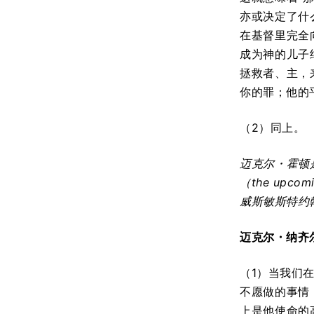
亦或决定了什
在基督里完全
成为神的儿子
拯救者、主，
你的罪；他的
（2）同上。
迈克尔
・
霍顿
（
the upcom
威斯敏斯特约
迈克尔
・
纳齐
（1）当我们
不愿做的事情
上是他使命的