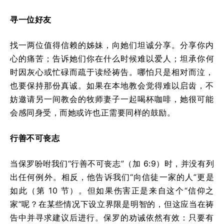
寻一位好友
找一两位值得信赖的姊妹，向她们坦诚分享。分享你内
心的痛苦；告诉她们你在什么时候难以爱人；坦承你何
时因灰心或忙碌而疏于读经祷告。哪怕只是相对而泣，
也要保持那份真诚。如果在本地教会觉得难以启齿，不
妨邀请另一间教会的牧师妻子一起喝杯咖啡，她很可能
会感同身受，而她或许也正需要同样的鼓励。
行善不可丧志
当保罗吩咐我们“行善不可丧志”（加 6:9）时，并没有列
出任何例外。相反，他告诉我们“向信徒一家的人”更是
如此（第 10 节）。但如果伤害正是来自这个“信仰之
家”呢？在某些情况下设立界限是明智的，但这应当在祷
告中并寻求建议后进行。保罗的劝诫依然有效：只要有