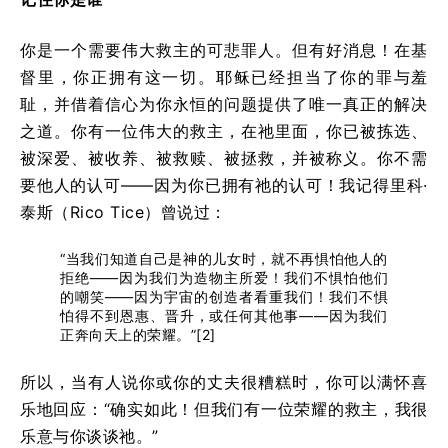
你是一个需要伟大救主的可悲罪人。但有好消息！在基
督里，你正拥有这一切。耶稣已经担当了你的罪与羞
耻，并借着信心为你永恒的问题提供了唯一真正的解决
之道。你有一位伟大的救主，在祂里面，你已被拣选、
被深爱、被收养、被救赎、被拯救，并被称义。你不需
要他人的认可——因为你已拥有祂的认可！我记得里科·
泰斯（Rico Tice）曾说过：
“当我们知道自己是神的儿女时，就不再惧怕他人的
拒绝——因为我们为造物主所爱！我们不惧怕他们
的嘲笑——因为宇宙的创造者看重我们！我们不惧
怕得不到恩惠、晋升，或任何其他事——因为我们
正奔向天上的荣耀。”[2]
所以，当有人说你或你的丈夫很糟糕时，你可以满怀喜
乐地回应：“确实如此！但我们有一位荣耀的救主，我很
乐意与你谈谈祂。”