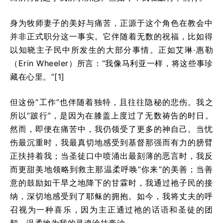
身为牧师妻子的美好与痛苦，正源于这个角色在教会中
并非正式职分这一事实。它伴随着无数的祝福，比如得
以知晓主子民中所发生的大部分事情。正如艾琳·惠勒
（Erin Wheeler）所言：“我像马利亚一样，将这些事珍
藏在心里。”[1]
但这份“工作”也伴随着独特，且往往隐秘的悲伤。我之
所以“跛行”，是因为在膝盖上度过了无数祷告的时日。
然而，即便在痛苦中，我仍领受了更多的神自己。当忧
伤最沉重时，我最真切地感受到基督那强而有力的膀臂
正扶持着我；当圣徒口中喷涌出最刻薄的恶言时，我反
而更甜美地领略到救主那温柔呼唤“你来”的美善；当善
意的鼓励如干旱之地降下的甘霖时，我通过祂子民的接
纳，深切地感受到了耶稣的拥抱。如今，我将丈夫的呼
召视为一种喜乐，因为主正通过祂的话语和圣徒的团
契，温柔地为我的灵魂涂抹膏油。