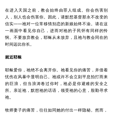
在进入天国之前，教会始终由罪人组成。你会伤害别
人，别人也会伤害你。因此，请默想基督那永不改变的
信实——祂对一位常移情别恋的新娘始终不渝。请在这
一画面中看见你自己，进而对祂的子民怀有同样的怜
悯。不要放弃教会，耶稣从未放弃，且祂与教会同在的
时间远比你长。
就近耶稣
耶稣爱你，祂绝不会离开你。祂看见你的痛苦，并借着
忧伤在风暴中显明自己。祂或许不会立刻平息拍打而来
的巨浪，但当浪涛卷过你时，祂必是你避难的安全之
所。亲近祂，默想祂的话语，领受祂的心意，殷勤寻求
祂。
牧师妻子的痛苦，往往如同她的付出一样隐秘。然而，