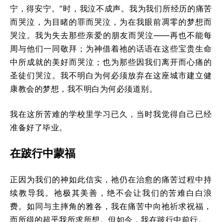
宁，得安宁。”时，我泣不成声。我为我们所经历的痛苦
而哭泣，为目睹的罪而哭泣，为在我眼前凋零的梦想而
哭泣。我为失去那些亲爱的朋友而哭泣——再也不能每
周与他们一同敬拜；为神借着祂的话语在这些宝贵生命
中所成就的美好而哭泣；也为那些因我们离开而心痛的
圣徒们哭泣。我不明白为何必须放弃在这座城市建立健
康教会的梦想，我不明白为何必须道别。
我在这所苦难的学校里学习已久，当时我觉得自己已经
准备好了毕业。
在跛行中蒙福
正因为我们的神如此信实，祂仍在治愈的痛苦过程中持
续教导我。祂极其美善，绝不会让我们的苦难白白浪
费。如同与主摔角的雅各，我在痛苦中向祂祈求祝福，
而所得的超乎我所求所想。但如今，我在跛行中前行。