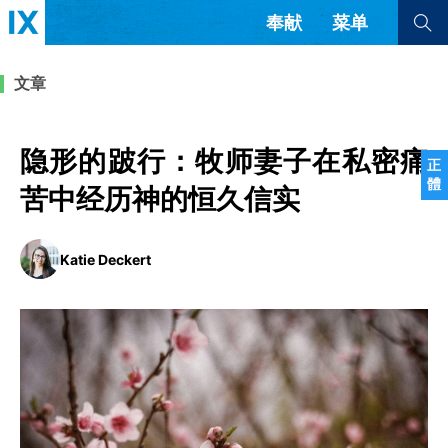
奉献
菜单
查看全部
查看全部
文章
文章
书评
访谈
问答
隐形的跛行：牧师妻子在私密痛
正
體
来信
苦中经历神的恒久信实
隐私条款
其他的模式
Katie Deckert
教会带领
解经式讲道与神学
简体中文
正體中文
英语
福音传讲与宣教
成员制与教会纪律
西班牙语
葡萄牙语
俄语
乌兹别克语
达里语
波斯语
团契生活与祷告
法语
罗马尼亚语
波兰语
越南语
意大利语
德语
韩语
土耳其语
阿拉伯语
阿尔巴尼亚语
塞尔维亚语
柬埔寨语