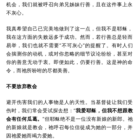
机会，我们就被呼召向弟兄姊妹行善，且在这件事上永
不灰心。
我真希望自己已完美地做到了这一点，但我不是耶稣，
我在这方面的失败远多于成功。然而，若行善总是轻而
易举，我们也就不需要“不可灰心”的提醒了。有时人们
会揣测你的动机，或对你忽略的细节议论纷纷，甚至对
你的善意无动于衷。即便如此，仍要行善。这是神的命
令，而祂所吩咐的尽都美善。
不要放弃教会
避开伤害我们的人事物是人的天性。当基督徒让我们受
伤时，我们常会受试探去想：“
我爱耶稣，但我不想跟教
会有任何瓜葛。
”但耶稣绝不是一位没有新娘的新郎。祂
的新娘就是教会，祂呼召每位信徒成为她的一部分，并
因祂爱她而竭力爱她。