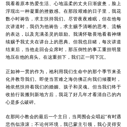
我看着原本热爱生活、心地温柔的丈夫日渐疲惫，脸上
浮现出一种凝重的挫败感。在那段艰难的日子里，我花
数小时祷告，求主扶持我们。尽管夜夜难眠，但在他每
次讲道时，我仍为他祷告，求主赐予清晰的思考、流畅
的表达，以及充满圣灵的鼓励。我满怀敬畏地看着神继
续赐予我丈夫在讲台上的恩典。但我也目睹，每次讲道
结束后，当他走回会众席时，那压倒性的事工重担明显
地压在他的肩头。在这重担下，我们正一同下沉。
正如神一贯的作为，祂利用我们生命中的那个季节来圣
化并教导我们。即使当苦难之海仿佛正向我们倾覆时，
祂依然扶持着我们的婚姻、孩子和灵魂。但当我们终于
收拾行装搬到新地方后，我花了好几年才看清自己的内
心是多么破碎。
在那间小教会的最后一个主日，当周围会众唱起“有时遇
悲伤似浪滚；不论何环境，我已蒙主引领，我心灵得安