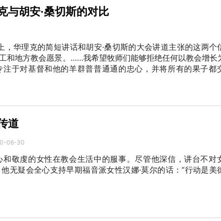
克与胡安·桑切斯的对比
会上，华理克的简短讲话和胡安·桑切斯的大会讲道主张的这两个
工和地方教会愿景。……我希望牧师们能够拒绝任何以教会增长
专注于对基督和他的羊群普普通通的忠心，并将所有的果子都
传道
0-06-30
心和敬虔的女性在教会生活中的服事。尽管他深信，讲台不对
他无疑会全心支持早期福音派女性汉娜·莫尔的话：“行动是美