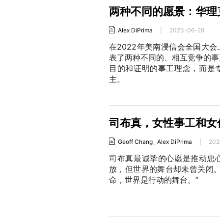
两种不同的愿景：华理
Alex DiPrima
|
2023-06-29
在2022年美南浸信会全国大
表了两种不同的、相互竞争的事
目的和证明的事工理念，而是
主。
司布真，女性事工和女
Geoff Chang
,
Alex DiPrima
|
202
司布真最诚挚的心愿是推动忠
放，但世界的舞台却未曾关闭。
命，世界是行动的舞台。”