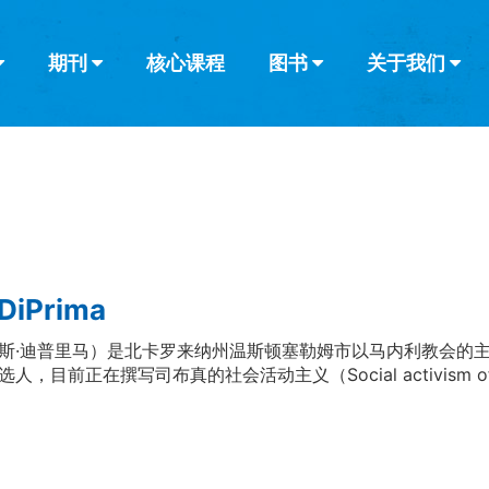
期刊
核心课程
图书
关于我们
查看全部
查看全部
葡萄牙语
俄语
乌兹别克语
达里语
波斯
韩语
土耳其语
阿拉伯语
阿尔巴尼亚语
栏目
其他的模式
什么是健康教
教会带领
书评
解经式讲道与
访谈
 DiPrima
斯·迪普里马）是北卡罗来纳州温斯顿塞勒姆市以马内利教会的
人，目前正在撰写司布真的社会活动主义（Social activism of C.