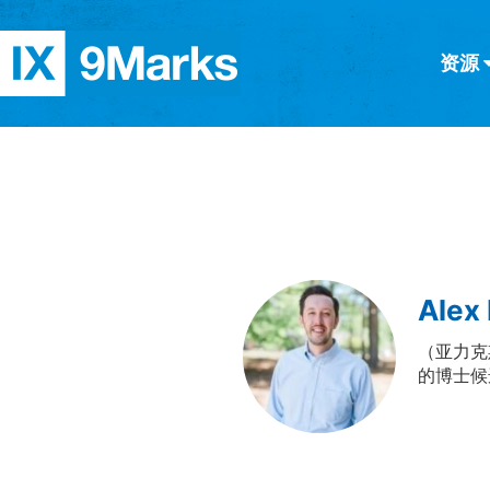
资源
简体中文
正體中文
英语
西班牙语
意大利语
德语
分类
隐私条款
文章
Alex
（亚力克
的博士候选