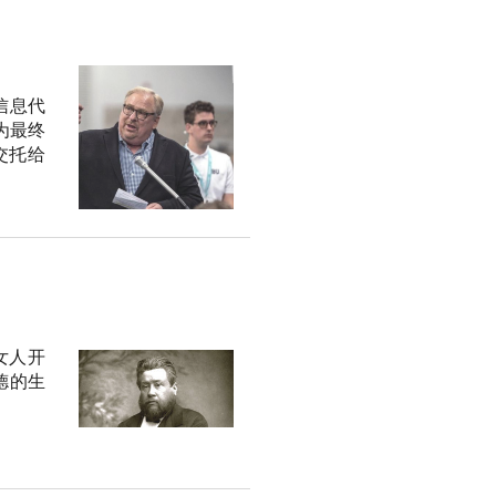
信息代
为最终
交托给
女人开
德的生