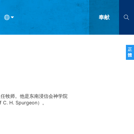
奉献
语
法语
罗马尼亚语
波兰语
越南语
塞尔维亚语
柬埔寨语
正
體
会的九个标志？
什么是九标志事工？
神学
福音传讲与宣教
问答
成
主任牧师。他是东南浸信会神学院
 H. Spurgeon）。