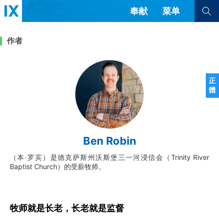
奉献
菜单
查看全部
查看全部
作者
文章
书评
访谈
问答
正
體
来信
隐私条款
其他的模式
教会带领
解经式讲道与神学
Ben Robin
简体中文
正體中文
英语
福音传讲与宣教
成员制与教会纪律
（本·罗宾）是德克萨斯州沃斯堡三一河浸信会（Trinity River
西班牙语
葡萄牙语
俄语
Baptist Church）的受薪牧师。
乌兹别克语
达里语
波斯语
团契生活与祷告
法语
罗马尼亚语
波兰语
越南语
意大利语
德语
韩语
土耳其语
阿拉伯语
牧师就是长老，长老就是监督
阿尔巴尼亚语
塞尔维亚语
柬埔寨语