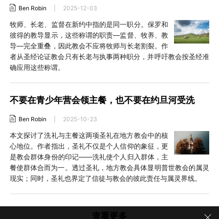
Ben Robin
|
2025-12-03
牧师、长老、监督在新约中指的是同一职分。保罗和
彼得的教导显示，这些称谓的职责—监督、牧养、教
导—完全重叠，因此教会不应将牧师与长老割裂。作
者从圣经论证教会只有长老与执事两种职分，并呼吁教会按圣经准
确应用这些称谓。
不要在青少年营会领主餐，也不要在约旦河受洗
Ben Robin
|
2025-10-23
本文探讨了洗礼与主餐这两项圣礼在地方教会中的核
心地位。作者指出，圣礼不仅是个人信仰的象征，更
是教会群体身份的印记——洗礼使个人归入群体，主
餐使群体合而为一。透过圣礼，地方教会具体显明普世教会的属灵
现实；同时，圣礼也界定了信徒与教会的彼此责任与属灵界线。
查看更多