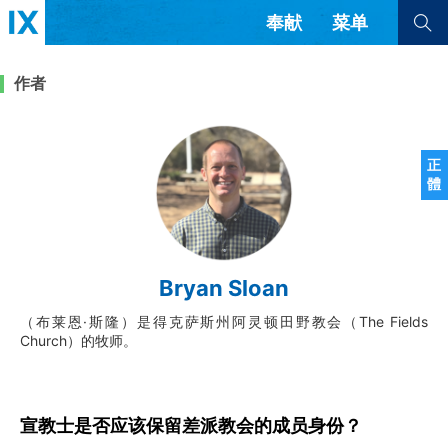
奉献
菜单
查看全部
查看全部
作者
文章
书评
访谈
问答
正
體
来信
隐私条款
其他的模式
教会带领
解经式讲道与神学
Bryan Sloan
简体中文
正體中文
英语
福音传讲与宣教
成员制与教会纪律
（布莱恩·斯隆）是得克萨斯州阿灵顿田野教会（The Fields
西班牙语
葡萄牙语
俄语
Church）的牧师。
乌兹别克语
达里语
波斯语
团契生活与祷告
法语
罗马尼亚语
波兰语
越南语
意大利语
德语
韩语
土耳其语
阿拉伯语
宣教士是否应该保留差派教会的成员身份？
阿尔巴尼亚语
塞尔维亚语
柬埔寨语