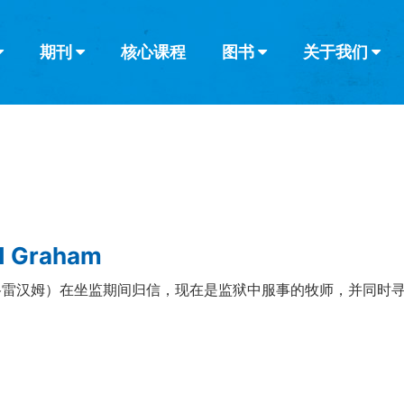
期刊
核心课程
图书
关于我们
查看全部
查看全部
葡萄牙语
俄语
乌兹别克语
达里语
波斯
韩语
土耳其语
阿拉伯语
阿尔巴尼亚语
栏目
其他的模式
什么是健康教
教会带领
书评
解经式讲道与
访谈
d Graham
格雷汉姆）在坐监期间归信，现在是监狱中服事的牧师，并同时