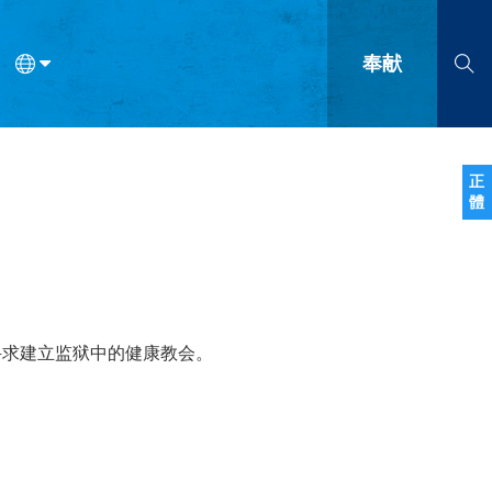
奉献
语
法语
罗马尼亚语
波兰语
越南语
塞尔维亚语
柬埔寨语
正
體
会的九个标志？
什么是九标志事工？
神学
福音传讲与宣教
问答
成
寻求建立监狱中的健康教会。