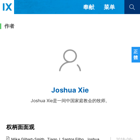
奉献
菜单
查看全部
查看全部
作者
文章
书评
访谈
问答
正
體
来信
隐私条款
其他的模式
教会带领
解经式讲道与神学
Joshua Xie
简体中文
正體中文
英语
福音传讲与宣教
成员制与教会纪律
Joshua Xie是一间中国家庭教会的牧师。
西班牙语
葡萄牙语
俄语
乌兹别克语
达里语
波斯语
团契生活与祷告
法语
罗马尼亚语
波兰语
越南语
意大利语
德语
权柄面面观
韩语
土耳其语
阿拉伯语
阿尔巴尼亚语
塞尔维亚语
柬埔寨语
Mike Gilbart-Smith
,
Tiago J. Santos Filho
,
Joshua
|
2018-06-