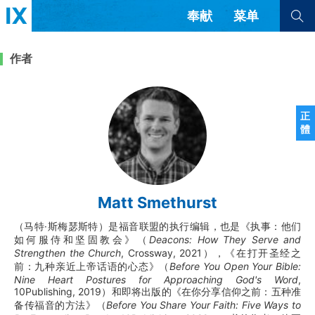
奉献
菜单
查看全部
查看全部
作者
文章
书评
访谈
问答
正
體
来信
隐私条款
其他的模式
教会带领
解经式讲道与神学
Matt Smethurst
简体中文
正體中文
英语
福音传讲与宣教
成员制与教会纪律
（马特·斯梅瑟斯特）是福音联盟的执行编辑，也是《执事：他们
西班牙语
葡萄牙语
俄语
如何服侍和坚固教会》（
Deacons: How They Serve and
乌兹别克语
达里语
波斯语
Strengthen the Church
, Crossway, 2021），《在打开圣经之
团契生活与祷告
法语
罗马尼亚语
波兰语
前：九种亲近上帝话语的心态》（
Before You Open Your Bible:
越南语
意大利语
德语
Nine Heart Postures for Approaching God's Word
,
10Publishing, 2019）和即将出版的《在你分享信仰之前：五种准
韩语
土耳其语
阿拉伯语
备传福音的方法》（
Before You Share Your Faith: Five Ways to
阿尔巴尼亚语
塞尔维亚语
柬埔寨语