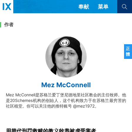
奉献
菜单
查看全部
查看全部
作者
文章
书评
访谈
问答
正
體
来信
隐私条款
其他的模式
教会带领
解经式讲道与神学
Mez McConnell
简体中文
正體中文
英语
福音传讲与宣教
成员制与教会纪律
Mez McConnell是苏格兰爱丁堡尼德地里社区教会的主任牧师。他
西班牙语
葡萄牙语
俄语
是20Schemes机构的创始人，这个机构致力于在苏格兰最穷苦的
乌兹别克语
达里语
波斯语
社区植堂。你可以关注他的推特账号 @mez1972。
团契生活与祷告
法语
罗马尼亚语
波兰语
越南语
意大利语
德语
韩语
土耳其语
阿拉伯语
用替代刑罚救赎的教义牧养被虐受害者
阿尔巴尼亚语
塞尔维亚语
柬埔寨语