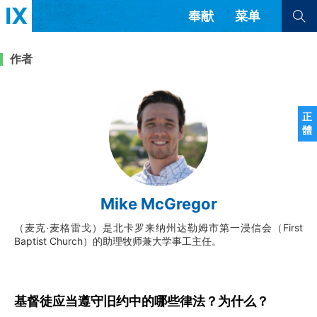
奉献
菜单
查看全部
查看全部
作者
文章
书评
访谈
问答
正
體
来信
隐私条款
其他的模式
教会带领
解经式讲道与神学
Mike McGregor
简体中文
正體中文
英语
福音传讲与宣教
成员制与教会纪律
（麦克·麦格雷戈）是北卡罗来纳州达勒姆市第一浸信会（First
西班牙语
葡萄牙语
俄语
Baptist Church）的助理牧师兼大学事工主任。
乌兹别克语
达里语
波斯语
团契生活与祷告
法语
罗马尼亚语
波兰语
越南语
意大利语
德语
韩语
土耳其语
阿拉伯语
基督徒应当遵守旧约中的哪些律法？为什么？
阿尔巴尼亚语
塞尔维亚语
柬埔寨语