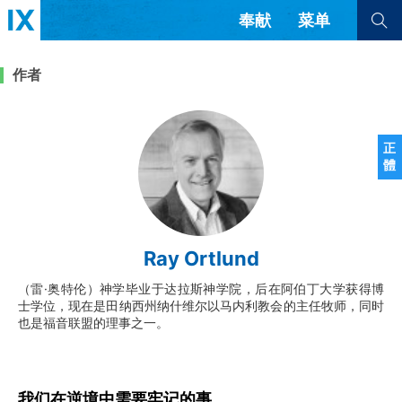
奉献
菜单
查看全部
查看全部
作者
文章
书评
访谈
问答
正
體
来信
隐私条款
其他的模式
教会带领
解经式讲道与神学
Ray Ortlund
简体中文
正體中文
英语
福音传讲与宣教
成员制与教会纪律
（雷·奥特伦）神学毕业于达拉斯神学院，后在阿伯丁大学获得博
西班牙语
葡萄牙语
俄语
士学位，现在是田纳西州纳什维尔以马内利教会的主任牧师，同时
乌兹别克语
达里语
波斯语
也是福音联盟的理事之一。
团契生活与祷告
法语
罗马尼亚语
波兰语
越南语
意大利语
德语
韩语
土耳其语
阿拉伯语
我们在逆境中需要牢记的事
阿尔巴尼亚语
塞尔维亚语
柬埔寨语