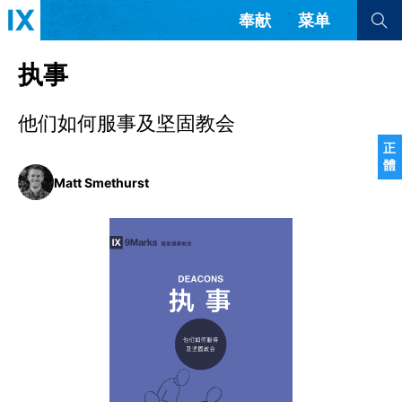
奉献
菜单
查看全部
查看全部
执事
他们如何服事及坚固教会
文章
书评
访谈
问答
正
體
来信
Matt Smethurst
隐私条款
其他的模式
教会带领
解经式讲道与神学
简体中文
正體中文
英语
福音传讲与宣教
成员制与教会纪律
西班牙语
葡萄牙语
俄语
乌兹别克语
达里语
波斯语
团契生活与祷告
法语
罗马尼亚语
波兰语
越南语
意大利语
德语
韩语
土耳其语
阿拉伯语
阿尔巴尼亚语
塞尔维亚语
柬埔寨语