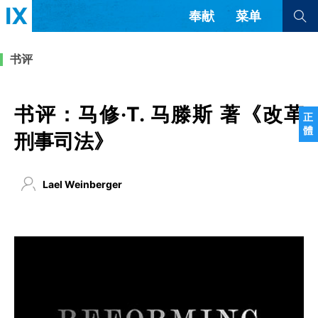
奉献
菜单
查看全部
查看全部
书评
文章
书评
访谈
问答
书评：马修·T. 马滕斯 著《改革
正
體
来信
刑事司法》
隐私条款
其他的模式
Lael Weinberger
教会带领
解经式讲道与神学
简体中文
正體中文
英语
福音传讲与宣教
成员制与教会纪律
西班牙语
葡萄牙语
俄语
乌兹别克语
达里语
波斯语
团契生活与祷告
法语
罗马尼亚语
波兰语
越南语
意大利语
德语
韩语
土耳其语
阿拉伯语
阿尔巴尼亚语
塞尔维亚语
柬埔寨语