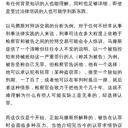
有任何背景知识的人也能理解。同时也足够详细，即使
是受过法律培训的人也可能学到新东西。
以马腾斯对辩诉交易的分析为例。对于任何不经常从事
刑事法律实践的人来说，刑事司法在多大程度上依赖于
检察官和被告之间的控辩交易可能会令人惊讶。马滕斯
提供了一个清晰但往往令人不安的说明。以一个被指控
犯有持械抢劫这一严重罪行的人（称其为被告）为例。
被告坚称自己无罪。但检察官告诉他，他有一个选择：
他可以承认犯有轻罪（某种盗窃罪），接受一个较短的
刑期、一了百了；或者他可以在审判时孤注一掷，就后
者这种情形，检察官会致力于把他关个几十年。这就不
难理解为什么有些人可能实际上是无辜的，却选择认
罪。
而这仅仅是个开始。正如马滕斯所解释的，被告在认罪
时会面临多种压力。当他介绍完当今的认罪求情协议