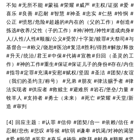
不知 #无所不能 #蒙福 #荣耀 #威严 #主权/证据 #爱 #
喜乐 #良善 #忍耐 #智慧 #神圣 #忠实 #仁慈 #怜悯 #
公正 #愤怒/危险#超越的#内在的（父的工作）#创造#
拣选#收养/父性（子的工作）#神/神性/神性#道成肉身#
人/人性/人性#顺服/公义#受苦/十字架/赎罪#大祭司#与
基督合一#称义/饶恕#医治#复活#胜利/得胜#解放/释放
#升天/统治/君王#中保#代祷#宣教#归回（圣灵的工
作）#神的工作#重生#保证#保证儿子的身份#存在/内住
#指导#定罪#充满#安慰#赋权/坚固 #圣洁 #团契/友谊
（我们的圣约主/称号） #兄弟 #朋友 #律法赐予者 #律
法实现者 #供应者 #救赎主 #避难所 #岩石/堡垒/力量 #
牧羊人 #支持者 #勇士（未来） #死亡 #荣耀 #天堂/新
造 #审判
[4] 回应主题：#认罪 #信仰 #团契/合一 #依赖/信任 #
忍耐/悲伤 #悲叹 #等候 #软弱 #谦卑 #饥渴/对神的渴望
#爱 #盼望 #平安 #喜乐 #祷告 #敬拜 #献身 #顺服 #坚