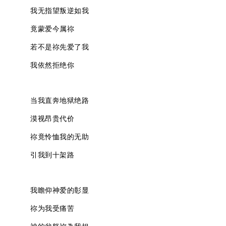
我无指望叛逆如我
竟蒙爱今属祢
若不是祢先爱了我
我依然拒绝你
当我直奔地狱绝路
漠视昂贵代价
祢竟怜恤我的无助
引我到十架路
我瞻仰神爱的彰显
祢为我受痛苦