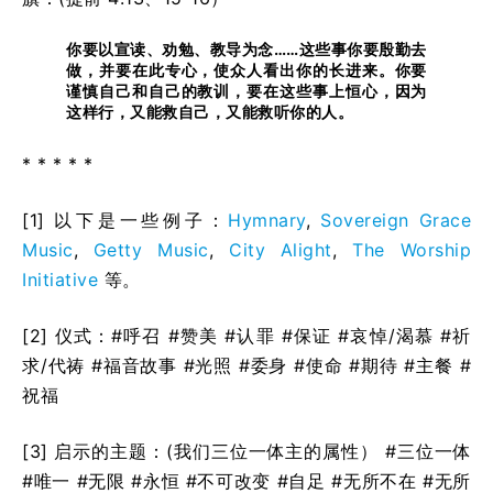
你要以宣读、劝勉、教导为念……这些事你要殷勤去
做，并要在此专心，使众人看出你的长进来。你要
谨慎自己和自己的教训，要在这些事上恒心，因为
这样行，又能救自己，又能救听你的人。
* * * * *
[1] 以下是一些例子：
Hymnary
,
Sovereign Grace
Music
,
Getty Music
,
City Alight
,
The Worship
Initiative
等。
[2] 仪式：#呼召 #赞美 #认罪 #保证 #哀悼/渴慕 #祈
求/代祷 #福音故事 #光照 #委身 #使命 #期待 #主餐 #
祝福
[3] 启示的主题：(我们三位一体主的属性） #三位一体
#唯一 #无限 #永恒 #不可改变 #自足 #无所不在 #无所