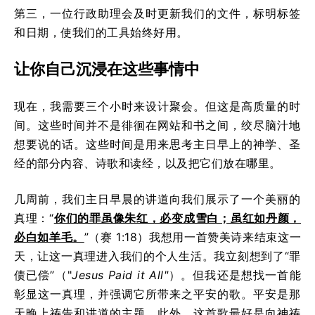
第三，一位行政助理会及时更新我们的文件，标明标签
和日期，使我们的工具始终好用。
让你自己沉浸在这些事情中
现在，我需要三个小时来设计聚会。但这是高质量的时
间。这些时间并不是徘徊在网站和书之间，绞尽脑汁地
想要说的话。这些时间是用来思考主日早上的神学、圣
经的部分内容、诗歌和读经，以及把它们放在哪里。
几周前，我们主日早晨的讲道向我们展示了一个美丽的
真理：“
你们的罪虽像朱红，必变成雪白；虽红如丹颜，
必白如羊毛。
”（赛 1:18）我想用一首赞美诗来结束这一
天，让这一真理进入我们的个人生活。我立刻想到了“罪
债已偿”（"
Jesus Paid it All"
）。但我还是想找一首能
彰显这一真理，并强调它所带来之平安的歌。平安是那
天晚上祷告和讲道的主题。此外，这首歌最好是向神祷