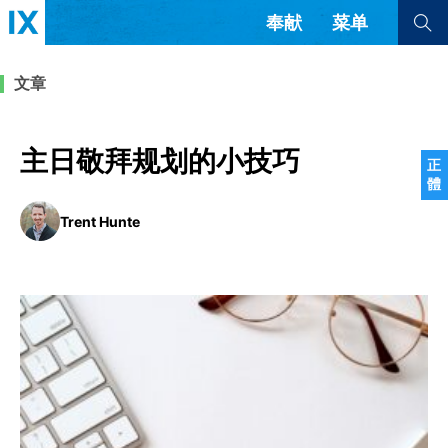
奉献
菜单
查看全部
查看全部
文章
文章
书评
访谈
问答
主日敬拜规划的小技巧
正
體
来信
Trent Hunte
隐私条款
其他的模式
教会带领
解经式讲道与神学
简体中文
正體中文
英语
福音传讲与宣教
成员制与教会纪律
西班牙语
葡萄牙语
俄语
乌兹别克语
达里语
波斯语
团契生活与祷告
法语
罗马尼亚语
波兰语
越南语
意大利语
德语
韩语
土耳其语
阿拉伯语
阿尔巴尼亚语
塞尔维亚语
柬埔寨语