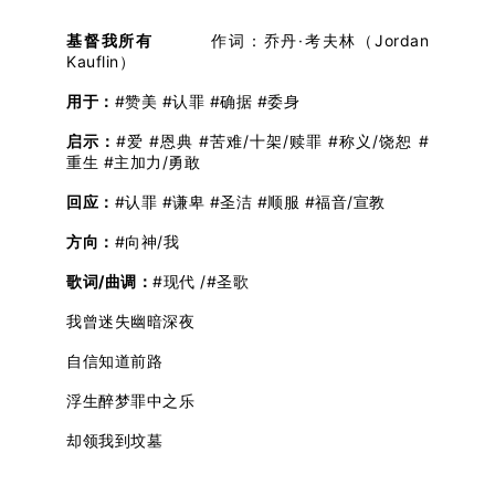
基督我所有
作词：乔丹·考夫林（Jordan
Kauflin）
用于：
#赞美 #认罪 #确据 #委身
启示：
#爱 #恩典 #苦难/十架/赎罪 #称义/饶恕 #
重生 #主加力/勇敢
回应：
#认罪 #谦卑 #圣洁 #顺服 #福音/宣教
方向：
#向神/我
歌词/曲调：
#现代 /#圣歌
我曾迷失幽暗深夜
自信知道前路
浮生醉梦罪中之乐
却领我到坟墓