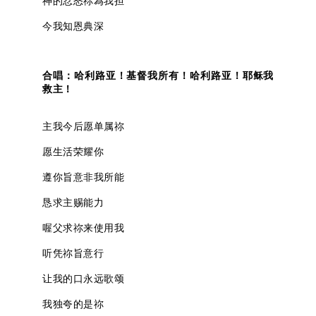
神的忿怒祢為我担
今我知恩典深
合唱：哈利路亚！基督我所有！哈利路亚！耶稣我
救主！
主我今后愿单属祢
愿生活荣耀你
遵你旨意非我所能
恳求主赐能力
喔父求祢来使用我
听凭祢旨意行
让我的口永远歌颂
我独夸的是祢