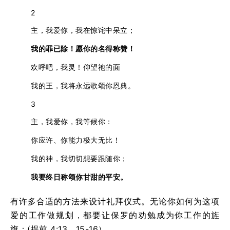
2
主，我爱你，我在惊诧中呆立；
我的罪已除！愿你的名得称赞！
欢呼吧，我灵！仰望祂的面
我的王，我将永远歌颂你恩典。
3
主，我爱你，我等候你：
你应许、你能力极大无比！
我的神，我切切想要跟随你；
我要终日称颂你甘甜的平安。
有许多合适的方法来设计礼拜仪式。无论你如何为这项
爱的工作做规划，都要让保罗的劝勉成为你工作的旌
旗：(提前 4:13、15-16）