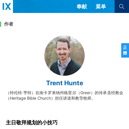
奉献
菜单
查看全部
查看全部
作者
文章
书评
访谈
问答
正
體
来信
隐私条款
其他的模式
教会带领
解经式讲道与神学
Trent Hunte
简体中文
正體中文
英语
福音传讲与宣教
成员制与教会纪律
（特伦特·亨特）在南卡罗来纳州格里尔（Greer）的传承圣经教会
西班牙语
葡萄牙语
俄语
（Heritage Bible Church）担任讲道和教导牧师。
乌兹别克语
达里语
波斯语
团契生活与祷告
法语
罗马尼亚语
波兰语
越南语
意大利语
德语
韩语
土耳其语
阿拉伯语
主日敬拜规划的小技巧
阿尔巴尼亚语
塞尔维亚语
柬埔寨语