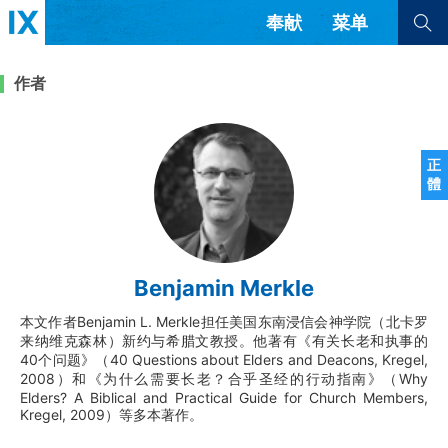
奉献
菜单
查看全部
查看全部
作者
文章
书评
访谈
问答
正
體
来信
隐私条款
其他的模式
教会带领
解经式讲道与神学
Benjamin Merkle
简体中文
正體中文
英语
福音传讲与宣教
成员制与教会纪律
本文作者Benjamin L. Merkle担任美国东南浸信会神学院（北卡罗
西班牙语
葡萄牙语
俄语
来纳维克森林）新约与希腊文教授。他著有《有关长老和执事的
乌兹别克语
达里语
波斯语
40个问题》（40 Questions about Elders and Deacons, Kregel,
团契生活与祷告
法语
罗马尼亚语
波兰语
2008）和《为什么需要长老？合乎圣经的行动指南》（Why
越南语
意大利语
德语
Elders? A Biblical and Practical Guide for Church Members,
Kregel, 2009）等多本著作。
韩语
土耳其语
阿拉伯语
阿尔巴尼亚语
塞尔维亚语
柬埔寨语