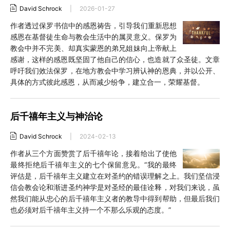
David Schrock
|
2026-01-27
作者透过保罗书信中的感恩祷告，引导我们重新思想
感恩在基督徒生命与教会生活中的属灵意义。保罗为
教会中并不完美、却真实蒙恩的弟兄姐妹向上帝献上
感谢，这样的感恩既坚固了他自己的信心，也造就了众圣徒。文章
呼吁我们效法保罗，在地方教会中学习辨认神的恩典，并以公开、
具体的方式彼此感恩，从而减少纷争，建立合一，荣耀基督。
后千禧年主义与神治论
David Schrock
|
2024-02-13
作者从三个方面赞赏了后千禧年论，接着给出了使他
最终拒绝后千禧年主义的七个保留意见。“我的最终
评估是，后千禧年主义建立在对圣约的错误理解之上。我们坚信浸
信会教会论和渐进圣约神学是对圣经的最佳诠释，对我们来说，虽
然我们能从忠心的后千禧年主义者的教导中得到帮助，但最后我们
也必须对后千禧年主义持一个不那么乐观的态度。”