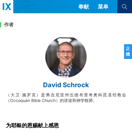
奉献
菜单
查看全部
查看全部
作者
文章
书评
访谈
问答
正
體
来信
隐私条款
其他的模式
教会带领
解经式讲道与神学
David Schrock
简体中文
正體中文
英语
福音传讲与宣教
成员制与教会纪律
（大卫·施罗克）是弗吉尼亚州伍德布里奇奥科昆圣经教会
西班牙语
葡萄牙语
俄语
（Occoquan Bible Church）的讲道和神学牧师。
乌兹别克语
达里语
波斯语
团契生活与祷告
法语
罗马尼亚语
波兰语
越南语
意大利语
德语
韩语
土耳其语
阿拉伯语
为耶稣的恩赐献上感恩
阿尔巴尼亚语
塞尔维亚语
柬埔寨语