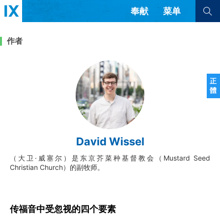
奉献
菜单
查看全部
查看全部
作者
文章
书评
访谈
问答
正
體
来信
隐私条款
其他的模式
教会带领
解经式讲道与神学
David Wissel
简体中文
正體中文
英语
福音传讲与宣教
成员制与教会纪律
（大卫·威塞尔）是东京芥菜种基督教会（Mustard Seed
西班牙语
葡萄牙语
俄语
Christian Church）的副牧师。
乌兹别克语
达里语
波斯语
团契生活与祷告
法语
罗马尼亚语
波兰语
越南语
意大利语
德语
韩语
土耳其语
阿拉伯语
传福音中受忽视的四个要素
阿尔巴尼亚语
塞尔维亚语
柬埔寨语