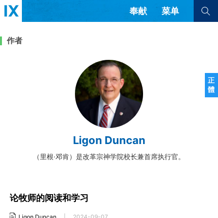
奉献
菜单
查看全部
查看全部
作者
文章
书评
访谈
问答
正
體
来信
隐私条款
其他的模式
教会带领
解经式讲道与神学
Ligon Duncan
简体中文
正體中文
英语
福音传讲与宣教
成员制与教会纪律
（里根·邓肯）是改革宗神学院校长兼首席执行官。
西班牙语
葡萄牙语
俄语
乌兹别克语
达里语
波斯语
团契生活与祷告
法语
罗马尼亚语
波兰语
越南语
意大利语
德语
论牧师的阅读和学习
韩语
土耳其语
阿拉伯语
阿尔巴尼亚语
塞尔维亚语
柬埔寨语
Ligon Duncan
|
2024-09-07