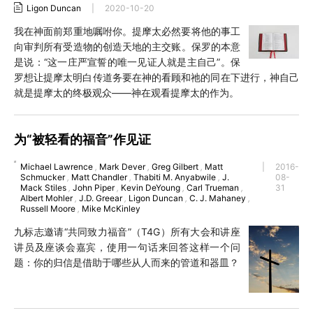
Ligon Duncan
|
2020-10-20
我在神面前郑重地嘱咐你。提摩太必然要将他的事工
向审判所有受造物的创造天地的主交账。保罗的本意
是说：“这一庄严宣誓的唯一见证人就是主自己”。保
罗想让提摩太明白传道务要在神的看顾和祂的同在下进行，神自己
就是提摩太的终极观众——神在观看提摩太的作为。
为“被轻看的福音”作见证
Michael Lawrence
,
Mark Dever
,
Greg Gilbert
,
Matt
|
2016-
Schmucker
,
Matt Chandler
,
Thabiti M. Anyabwile
,
J.
08-
Mack Stiles
,
John Piper
,
Kevin DeYoung
,
Carl Trueman
,
31
Albert Mohler
,
J.D. Greear
,
Ligon Duncan
,
C. J. Mahaney
,
Russell Moore
,
Mike McKinley
九标志邀请“共同致力福音”（T4G）所有大会和讲座
讲员及座谈会嘉宾，使用一句话来回答这样一个问
题：你的归信是借助于哪些从人而来的管道和器皿？