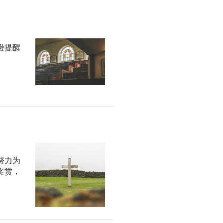
逊提醒
努力为
奖赏，