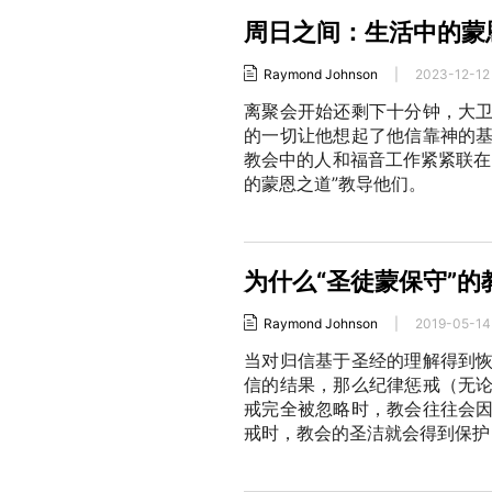
周日之间：生活中的蒙
Raymond Johnson
|
2023-12-12
离聚会开始还剩下十分钟，大
的一切让他想起了他信靠神的
教会中的人和福音工作紧紧联在
的蒙恩之道”教导他们。
为什么“圣徒蒙保守”
Raymond Johnson
|
2019-05-14
当对归信基于圣经的理解得到
信的结果，那么纪律惩戒（无
戒完全被忽略时，教会往往会
戒时，教会的圣洁就会得到保护