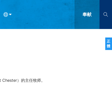
奉献
语
法语
罗马尼亚语
波兰语
越南语
塞尔维亚语
柬埔寨语
正
體
会的九个标志？
什么是九标志事工？
神学
福音传讲与宣教
问答
成
 Chester）的主任牧师。