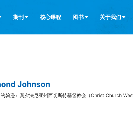
期刊
核心课程
图书
关于我们
查看全部
查看全部
葡萄牙语
俄语
乌兹别克语
达里语
波斯
韩语
土耳其语
阿拉伯语
阿尔巴尼亚语
栏目
其他的模式
什么是健康教
教会带领
书评
解经式讲道与
访谈
ond Johnson
约翰逊）宾夕法尼亚州西切斯特基督教会（Christ Church West