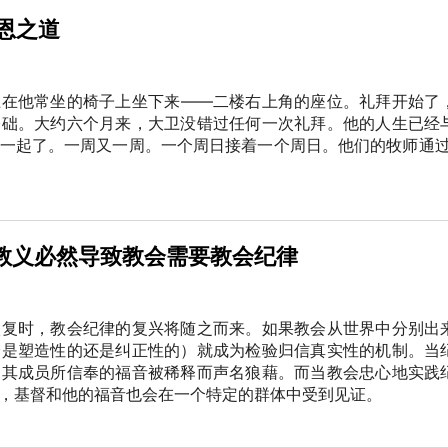
恩之道
卫在他常坐的椅子上坐下来——二楼右上角的座位。礼拜开始了
基础。大约六个月来，大卫没错过任何一次礼拜。他的人生已经
一起了。一周又一周。一个周日接着一个周日。他们的牧师通过
的教义必然导致教会需要教会纪律
恢复时，教会纪律的复兴将随之而来。如果教会从世界中分别出
论是塑造性的还是纠正性的）就成为检验归信真实性的机制。当
因其成员所信奉的福音被稀释而声名狼藉。而当教会忠心地实践
，基督和他的福音也会在一个特定的群体中受到见证。