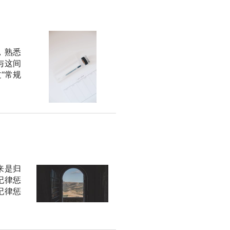
，熟悉
与这间
“常规
来是归
纪律惩
纪律惩