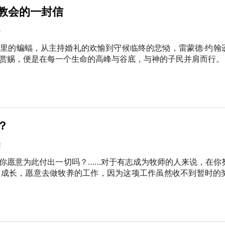
教会的一封信
9
里的蝙蝠，从主持婚礼的欢愉到守候临终的悲恸，雷蒙德·约翰
赏赐，便是在每一个生命的高峰与谷底，与神的子民并肩而行。
？
2
你愿意为此付出一切吗？……对于有志成为牧师的人来说，在你
力成长，愿意去做牧养的工作，因为这项工作虽然收不到暂时的