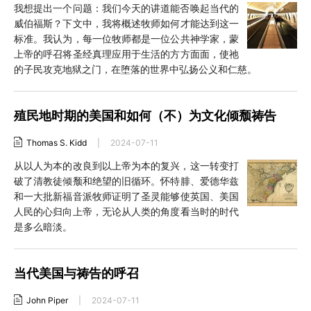
我想提出一个问题：我们今天的讲道能否唤起当代的
威伯福斯？下文中，我将概述牧师如何才能达到这一
标准。我认为，每一位牧师都是一位公共神学家，蒙
上帝的呼召将圣经真理应用于生活的方方面面，使祂
的子民攻克地狱之门，在堕落的世界中弘扬公义和仁慈。
殖民地时期的美国和如何（不）为文化倾颓祷告
Thomas S. Kidd
|
2024-07-11
从以人为本的改良到以上帝为本的复兴，这一转变打
破了清教徒倾颓和绝望的旧循环。怀特腓、爱德华兹
和一大批新福音派牧师证明了圣灵能够使英国、美国
人民的心归向上帝，无论从人类的角度看当时的时代
是多么暗淡。
当代美国与祷告的呼召
John Piper
|
2024-07-11