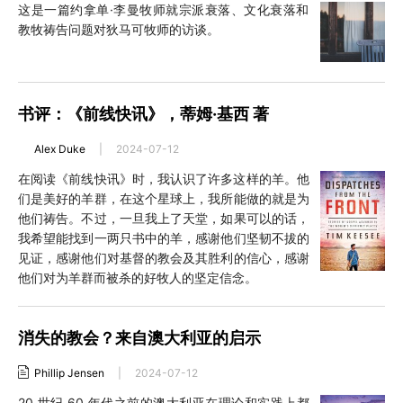
这是一篇约拿单·李曼牧师就宗派衰落、文化衰落和
教牧祷告问题对狄马可牧师的访谈。
书评：《前线快讯》，蒂姆·基西 著
Alex Duke
|
2024-07-12
在阅读《前线快讯》时，我认识了许多这样的羊。他
们是美好的羊群，在这个星球上，我所能做的就是为
他们祷告。不过，一旦我上了天堂，如果可以的话，
我希望能找到一两只书中的羊，感谢他们坚韧不拔的
见证，感谢他们对基督的教会及其胜利的信心，感谢
他们对为羊群而被杀的好牧人的坚定信念。
消失的教会？来自澳大利亚的启示
Phillip Jensen
|
2024-07-12
20 世纪 60 年代之前的澳大利亚在理论和实践上都