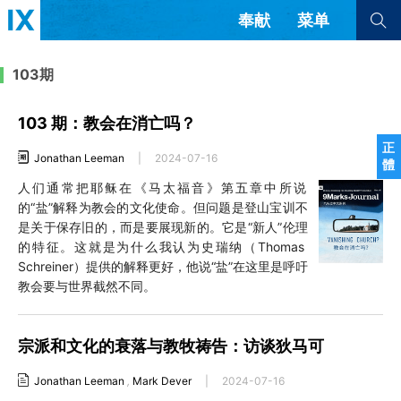
奉献
菜单
查看全部
查看全部
103期
103 期：教会在消亡吗？
文章
书评
访谈
问答
正
Jonathan Leeman
|
2024-07-16
體
来信
人们通常把耶稣在《马太福音》第五章中所说
的“盐”解释为教会的文化使命。但问题是登山宝训不
隐私条款
其他的模式
是关于保存旧的，而是要展现新的。它是“新人”伦理
教会带领
解经式讲道与神学
的特征。这就是为什么我认为史瑞纳（Thomas
简体中文
正體中文
英语
Schreiner）提供的解释更好，他说“盐”在这里是呼吁
福音传讲与宣教
成员制与教会纪律
教会要与世界截然不同。
西班牙语
葡萄牙语
俄语
乌兹别克语
达里语
波斯语
团契生活与祷告
法语
罗马尼亚语
波兰语
宗派和文化的衰落与教牧祷告：访谈狄马可
越南语
意大利语
德语
韩语
土耳其语
阿拉伯语
Jonathan Leeman
,
Mark Dever
|
2024-07-16
阿尔巴尼亚语
塞尔维亚语
柬埔寨语