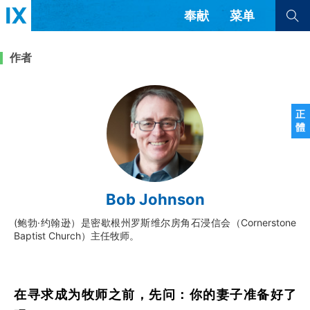
奉献
菜单
查看全部
查看全部
作者
文章
书评
访谈
问答
正
體
来信
隐私条款
其他的模式
教会带领
解经式讲道与神学
Bob Johnson
简体中文
正體中文
英语
福音传讲与宣教
成员制与教会纪律
(鲍勃·约翰逊）是密歇根州罗斯维尔房角石浸信会（Cornerstone
西班牙语
葡萄牙语
俄语
Baptist Church）主任牧师。
乌兹别克语
达里语
波斯语
团契生活与祷告
法语
罗马尼亚语
波兰语
越南语
意大利语
德语
韩语
土耳其语
阿拉伯语
在寻求成为牧师之前，先问：你的妻子准备好了
阿尔巴尼亚语
塞尔维亚语
柬埔寨语