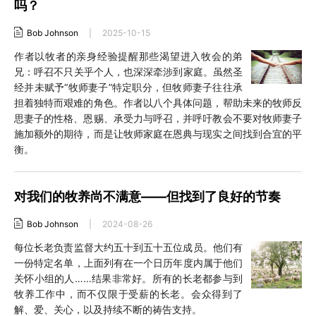
吗？
Bob Johnson
|
2025-10-15
作者以牧者的亲身经验提醒那些渴望进入牧会的弟
兄：呼召不只关乎个人，也深深牵涉到家庭。虽然圣
经并未赋予“牧师妻子”特定职分，但牧师妻子往往承
担着独特而艰难的角色。作者以八个具体问题，帮助未来的牧师反
思妻子的性格、恩赐、承受力与呼召，并呼吁教会不要对牧师妻子
施加额外的期待，而是让牧师家庭在恩典与现实之间找到合宜的平
衡。
对我们的牧养尚不满意——但找到了良好的节奏
Bob Johnson
|
2024-08-26
每位长老负责监督大约五十到五十五位成员。他们有
一份特定名单，上面列有在一个日历年度内属于他们
关怀小组的人……结果非常好。所有的长老都参与到
牧养工作中，而不仅限于受薪的长老。会众得到了
解、爱、关心，以及持续不断的祷告支持。