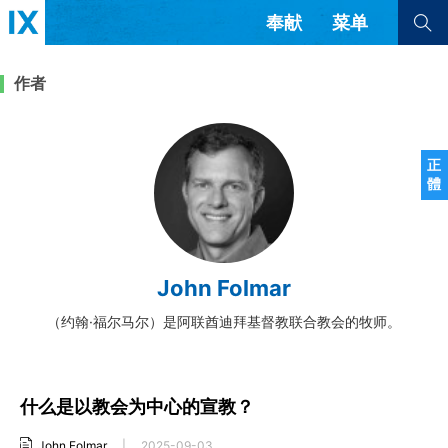
奉献
菜单
查看全部
查看全部
作者
文章
书评
访谈
问答
正
體
来信
隐私条款
其他的模式
教会带领
解经式讲道与神学
John Folmar
简体中文
正體中文
英语
福音传讲与宣教
成员制与教会纪律
（约翰·福尔马尔）是阿联酋迪拜基督教联合教会的牧师。
西班牙语
葡萄牙语
俄语
乌兹别克语
达里语
波斯语
团契生活与祷告
法语
罗马尼亚语
波兰语
越南语
意大利语
德语
什么是以教会为中心的宣教？
韩语
土耳其语
阿拉伯语
阿尔巴尼亚语
塞尔维亚语
柬埔寨语
John Folmar
|
2025-09-03