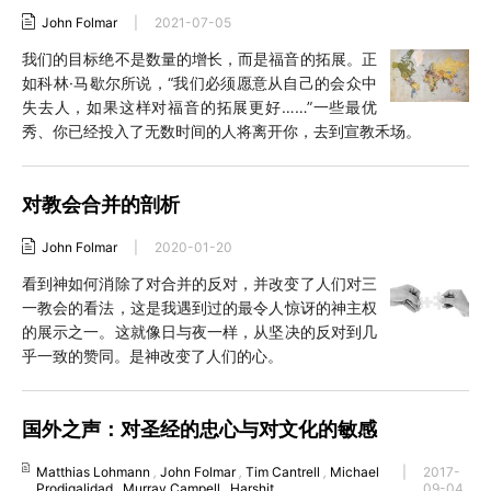
John Folmar
|
2021-07-05
我们的目标绝不是数量的增长，而是福音的拓展。正
如科林·马歇尔所说，“我们必须愿意从自己的会众中
失去人，如果这样对福音的拓展更好……”一些最优
秀、你已经投入了无数时间的人将离开你，去到宣教禾场。
对教会合并的剖析
John Folmar
|
2020-01-20
看到神如何消除了对合并的反对，并改变了人们对三
一教会的看法，这是我遇到过的最令人惊讶的神主权
的展示之一。这就像日与夜一样，从坚决的反对到几
乎一致的赞同。是神改变了人们的心。
国外之声：对圣经的忠心与对文化的敏感
Matthias Lohmann
,
John Folmar
,
Tim Cantrell
,
Michael
|
2017-
Prodigalidad
,
Murray Campell
,
Harshit
09-04